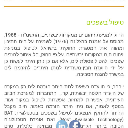
טיפול בשפכים
החוק למניעת זיהום ים ממקורות יבשתיים, התשמ"ח - 1988,
מבוסס על אמנת ברצלונה (1976) לשמירה על הים התיכון
ומהווה את המסגרת החוקית בישראל לטיפול במניעת
זיהום הים ממקורות יבשתיים. על פי החוק, חל איסור להזרים
שפכים ולהטיל פסולת לים, אלא אם כן ניתן היתר לעשות כן
על ידי הוועדה הבין-משרדית למתן היתרים להזרמה לים
במשרד להגנת הסביבה.
יובהר, כי הוועדה רשאית לתת היתר הזרמה לים רק במקרה
של היעדר חלופה יבשתית, קרי, התחברות למערכת הביוב
העירונית, אפשרות למחזור, אפשרות לטיפול במקור ועוד.
בנוסף לאמור, אם ניתן היתר הזרמה כאמור, חייב מקבל
ההיתר להתקין אמצעים לטיפול בשפכים בטכנולוגיית BAT
(Best Available Technology), זאת אומרת הטכנולוגיה
הטובה ביותר הקיימת והישימה מבחינה כלכלית, טרם