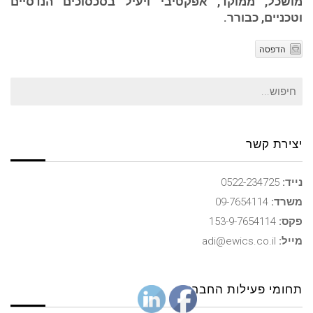
מושכל, ממוקד, אפקטיבי ויעיל בסכסוכים הנדסיים
וטכניים, כבורר.
הדפסה
חיפוש
עבור:
יצירת קשר
נייד:
0522-234725
משרד:
09-7654114
פקס:
153-9-7654114
מייל:
adi@ewics.co.il
תחומי פעילות החברה