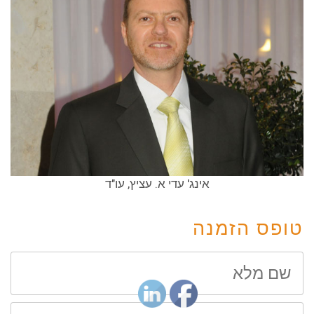
אינג' עדי א. עציץ, עו"ד
טופס הזמנה
שם
מלא
שם